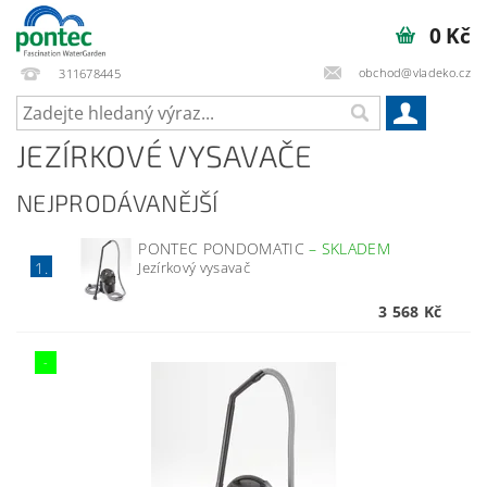
0 Kč
obchod@vladeko.cz
311678445
JEZÍRKOVÉ VYSAVAČE
NEJPRODÁVANĚJŠÍ
PONTEC PONDOMATIC
–
SKLADEM
Jezírkový vysavač
1.
3 568 Kč
-