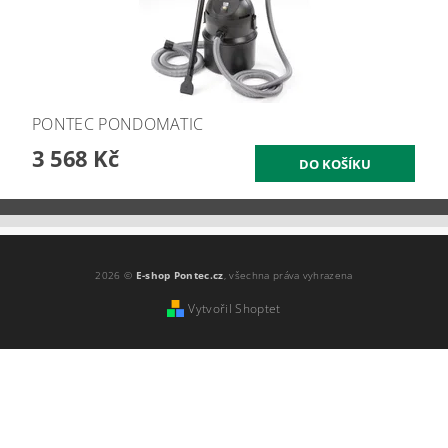
PONTEC PONDOMATIC
3 568 Kč
2026 ©
E-shop Pontec.cz
, všechna práva vyhrazena
Vytvořil Shoptet