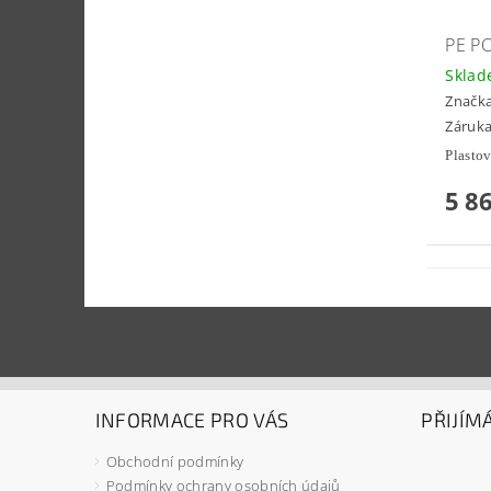
PE P
Skla
Značk
Záruka
Plastov
5 8
INFORMACE PRO VÁS
PŘIJÍM
Obchodní podmínky
Podmínky ochrany osobních údajů