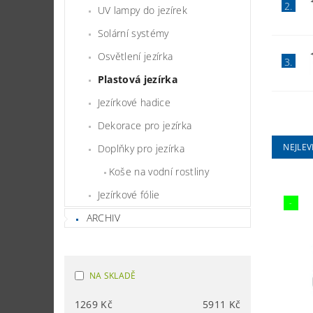
2.
UV lampy do jezírek
Solární systémy
Osvětlení jezírka
3.
Plastová jezírka
Jezírkové hadice
Dekorace pro jezírka
NEJLEV
Doplňky pro jezírka
Koše na vodní rostliny
Jezírkové fólie
-
ARCHIV
NA SKLADĚ
1269
Kč
5911
Kč