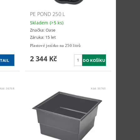
PE POND 250 L
Skladem
(>5 ks)
Značka:
Oase
Záruka: 15 let
Plastové jezírko na 250 litrů
2 344 Kč
TAIL
Kód:
36768
Kód:
50760