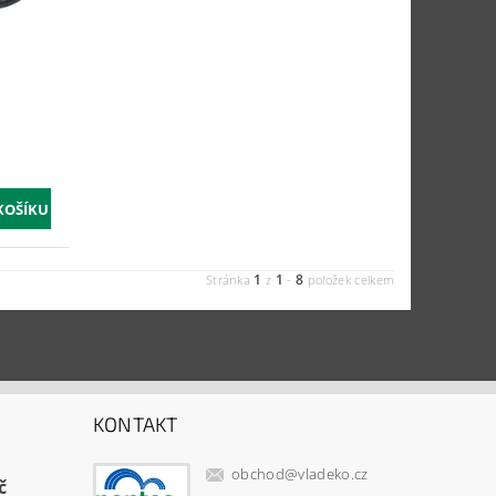
1
1
8
Stránka
z
-
položek celkem
KONTAKT
obchod
@
vladeko.cz
č