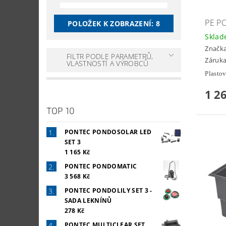
PE P
POLOŽEK K ZOBRAZENÍ:
8
Skla
Značk
FILTR PODLE PARAMETRŮ,
Záruka
VLASTNOSTÍ A VÝROBCŮ
Plastov
1 2
TOP 10
PONTEC PONDOSOLAR LED
SET 3
1 165 Kč
PONTEC PONDOMATIC
3 568 Kč
PONTEC PONDOLILY SET 3 -
SADA LEKNÍNŮ
278 Kč
PONTEC MULTICLEAR SET