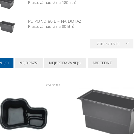
Plastová nádrž na 180 litrů
PE POND 80 L
–
NA DOTAZ
Plastová nádrž na 80 litrů
ZOBRAZIT VÍCE
NĚJŠÍ
NEJDRAŽŠÍ
NEJPRODÁVANĚJŠÍ
ABECEDNĚ
Kód:
36790