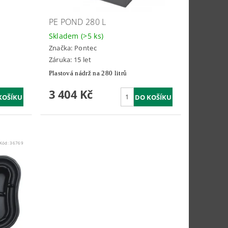
PE POND 280 L
Skladem
(>5 ks)
Značka:
Pontec
Záruka: 15 let
Plastová nádrž na 280 litrů
3 404 Kč
Kód:
36769