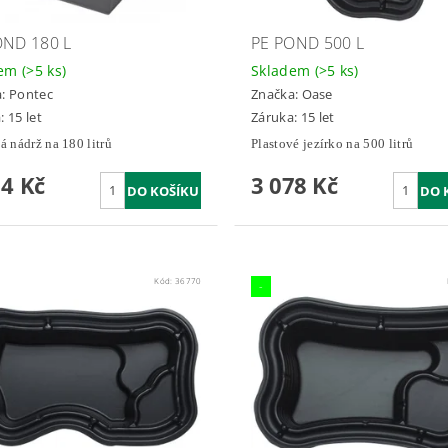
OND 180 L
PE POND 500 L
dem
(>5 ks)
Skladem
(>5 ks)
a:
Pontec
Značka:
Oase
: 15 let
Záruka: 15 let
á nádrž na 180 litrů
Plastové jezírko na 500 litrů
14 Kč
3 078 Kč
Kód:
36770
-