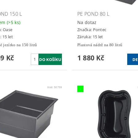
OND 150 L
PE POND 80 L
dem
(>5 ks)
Na dotaz
a:
Oase
Značka:
Pontec
: 15 let
Záruka: 15 let
é jezírko na 150 litrů
Plastová nádrž na 80 litrů
69 Kč
1 880 Kč
DE
Kód:
50759
-