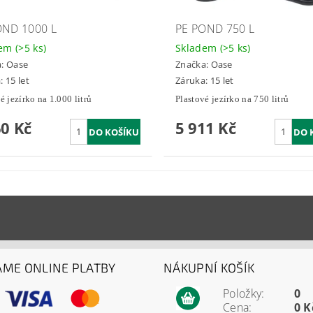
OND 1000 L
PE POND 750 L
dem
(>5 ks)
Skladem
(>5 ks)
a:
Oase
Značka:
Oase
: 15 let
Záruka: 15 let
é jezírko na 1.000 litrů
Plastové jezírko na 750 litrů
60 Kč
5 911 Kč
ÁME ONLINE PLATBY
NÁKUPNÍ KOŠÍK
Položky:
0
Cena:
0 K