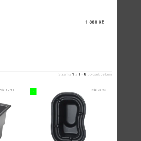
1 880 Kč
1
1
8
Stránka
z
-
položek celkem
Kód:
50758
Kód:
36767
-