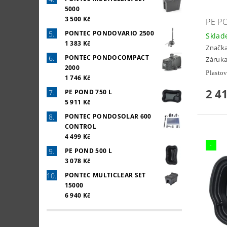
5000
3 500 Kč
PE P
PONTEC PONDOVARIO 2500
Skla
1 383 Kč
Značk
PONTEC PONDOCOMPACT
Záruka
2000
Plastov
1 746 Kč
2 4
PE POND 750 L
5 911 Kč
PONTEC PONDOSOLAR 600
CONTROL
4 499 Kč
-
PE POND 500 L
3 078 Kč
PONTEC MULTICLEAR SET
15000
6 940 Kč