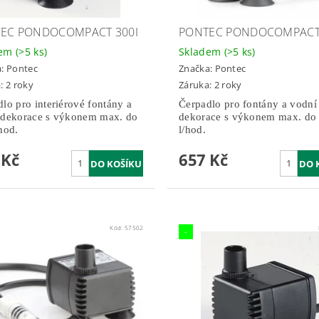
EC PONDOCOMPACT 300I
PONTEC PONDOCOMPACT 
dem
(>5 ks)
Skladem
(>5 ks)
a:
Pontec
Značka:
Pontec
: 2 roky
Záruka: 2 roky
lo pro interiérové fontány a
Čerpadlo pro fontány a vodní
 dekorace s výkonem max. do
dekorace s výkonem max. do
hod.
l/hod.
 Kč
657 Kč
Kód:
57502
-