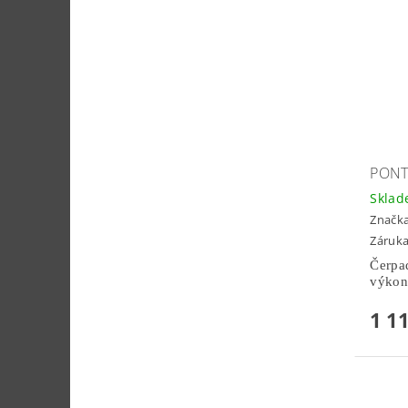
PONT
Skla
Značk
Záruka
Čerpad
výkon
1 1