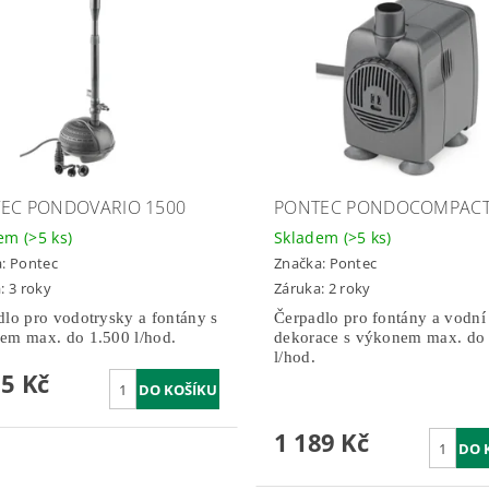
EC PONDOVARIO 1500
PONTEC PONDOCOMPACT
dem
(>5 ks)
Skladem
(>5 ks)
a:
Pontec
Značka:
Pontec
: 3 roky
Záruka: 2 roky
lo pro vodotrysky a fontány s
Čerpadlo pro fontány a vodní
em max. do 1.500 l/hod.
dekorace s výkonem max. do
l/hod.
15 Kč
1 189 Kč