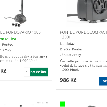
EC PONDOVARIO 1000
PONTEC PONDOCOMPAC
1200I
dem
(>5 ks)
Na dotaz
a:
Pontec
Značka:
Pontec
: 3 roky
Záruka: 2 roky
lo pro vodotrysky a fontány s
em max. do 1.000 l/hod.
Čerpadlo pro interiérové font
vodní dekorace s výkonem m
 Kč
1.200 l/hod.
986 Kč
DE
Kód:
57123
-