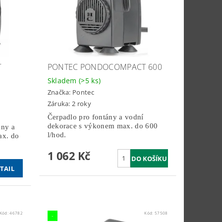
T
PONTEC PONDOCOMPACT 600
Skladem
(>5 ks)
Značka:
Pontec
Záruka: 2 roky
Čerpadlo pro fontány a vodní
dekorace s výkonem max. do 600
ány a
l/hod.
ax. do
1 062 Kč
TAIL
Kód:
46782
Kód:
57508
-