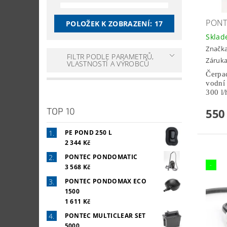
PONT
POLOŽEK K ZOBRAZENÍ:
17
Skla
Značk
FILTR PODLE PARAMETRŮ,
Záruka
VLASTNOSTÍ A VÝROBCŮ
Čerpad
vodní
300 l/
TOP 10
550
PE POND 250 L
2 344 Kč
PONTEC PONDOMATIC
-
3 568 Kč
PONTEC PONDOMAX ECO
1500
1 611 Kč
PONTEC MULTICLEAR SET
5000