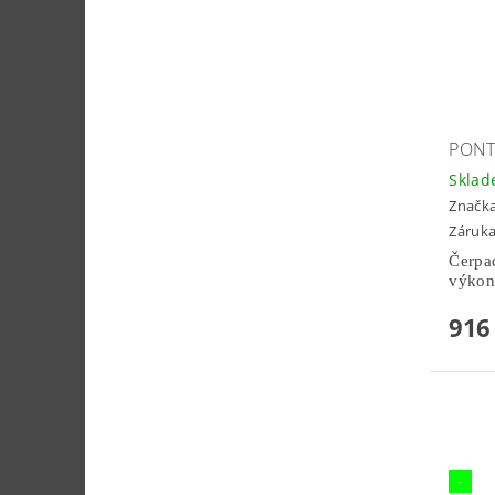
PONT
Skla
Značk
Záruka
Čerpad
výkon
916
-