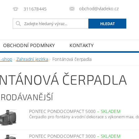
obchod@vladeko.cz
311678445
OBCHODNÍ PODMÍNKY
KONTAKTY
E-shop
Zahradní jezírka
Fontánová čerpadla
NTÁNOVÁ ČERPADLA
PRODÁVANĚJŠÍ
PONTEC PONDOCOMPACT 5000
–
SKLADEM
Čerpadlo pro fontány a vodní dekorace s výkonem max. do
PONTEC PONDOCOMPACT 3000
–
SKLADEM