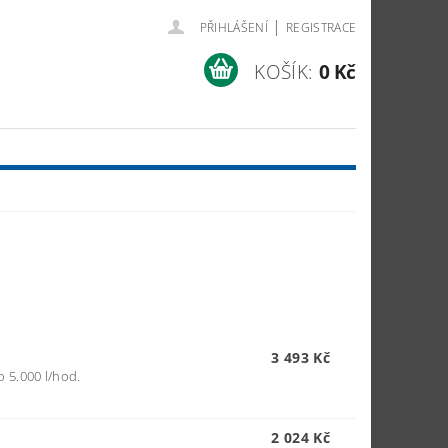
|
PŘIHLÁŠENÍ
REGISTRACE
KOŠÍK:
0 Kč
3 493 Kč
 5.000 l/hod.
2 024 Kč