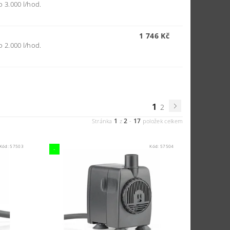
 3.000 l/hod.
1 746 Kč
 2.000 l/hod.
1
2
1
2
17
Stránka
z
-
položek celkem
Kód:
57503
Kód:
57504
-