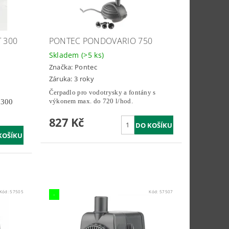
 300
PONTEC PONDOVARIO 750
Skladem
(>5 ks)
Značka:
Pontec
Záruka: 3 roky
Čerpadlo pro vodotrysky a fontány s
výkonem max. do 720 l/hod.
 300
827 Kč
Kód:
57505
Kód:
57507
-