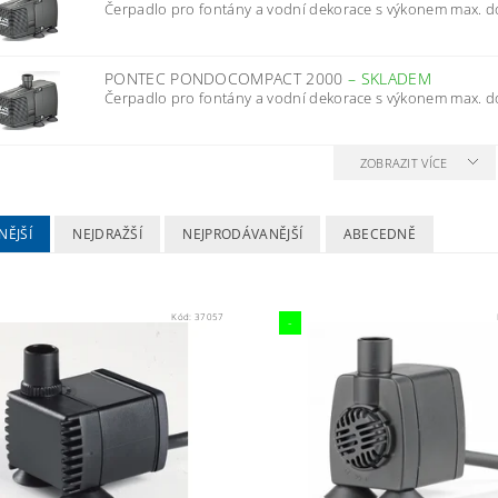
Čerpadlo pro fontány a vodní dekorace s výkonem max. do
PONTEC PONDOCOMPACT 2000
–
SKLADEM
Čerpadlo pro fontány a vodní dekorace s výkonem max. do
ZOBRAZIT VÍCE
NĚJŠÍ
NEJDRAŽŠÍ
NEJPRODÁVANĚJŠÍ
ABECEDNĚ
Kód:
37057
-