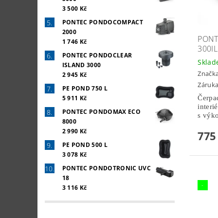
3 500 Kč
PONTEC PONDOCOMPACT
2000
PON
1 746 Kč
300IL
PONTEC PONDOCLEAR
Skla
ISLAND 3000
Značk
2 945 Kč
Záruka
PE POND 750 L
Čerpad
5 911 Kč
interi
PONTEC PONDOMAX ECO
s výk
8000
2 990 Kč
775
PE POND 500 L
3 078 Kč
PONTEC PONDOTRONIC UVC
18
-
3 116 Kč