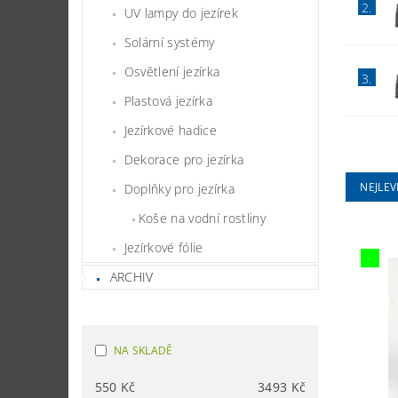
2.
UV lampy do jezírek
Solární systémy
Osvětlení jezírka
3.
Plastová jezírka
Jezírkové hadice
Dekorace pro jezírka
NEJLEV
Doplňky pro jezírka
Koše na vodní rostliny
Jezírkové fólie
-
ARCHIV
NA SKLADĚ
550
Kč
3493
Kč