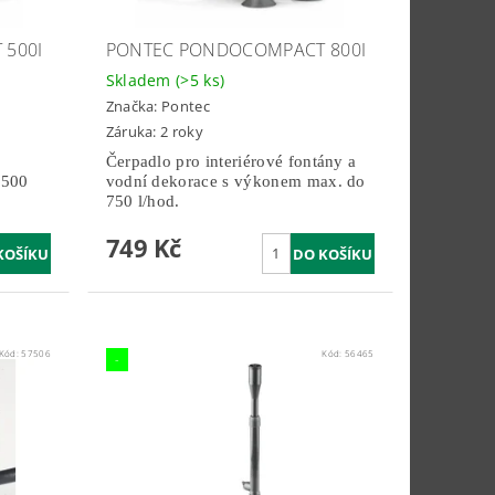
500I
PONTEC PONDOCOMPACT 800I
Skladem
(>5 ks)
Značka:
Pontec
Záruka: 2 roky
Čerpadlo pro interiérové fontány a
 500
vodní dekorace s výkonem max. do
750 l/hod.
749 Kč
Kód:
57506
Kód:
56465
-