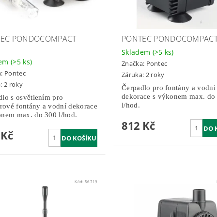
TEC PONDOCOMPACT
PONTEC PONDOCOMPACT
Skladem
(>5 ks)
dem
(>5 ks)
Značka:
Pontec
a:
Pontec
Záruka: 2 roky
: 2 roky
Čerpadlo pro fontány a vodní
dekorace s výkonem max. do
lo s osvětlením pro
l/hod.
érové fontány a vodní dekorace
onem max. do 300 l/hod.
812 Kč
 Kč
Kód:
56719