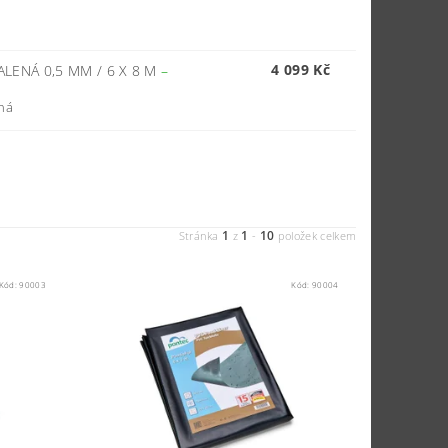
4 099 Kč
LENÁ 0,5 MM / 6 X 8 M
–
ená
1
1
10
Stránka
z
-
položek celkem
Kód:
90003
Kód:
90004