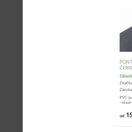
PONT
ČERN
Skla
Značk
Záruka
PVC jez
- různé
15
od