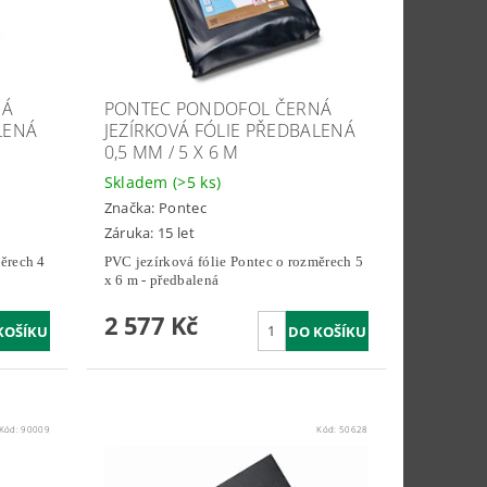
NÁ
PONTEC PONDOFOL ČERNÁ
LENÁ
JEZÍRKOVÁ FÓLIE PŘEDBALENÁ
0,5 MM / 5 X 6 M
Skladem
(>5 ks)
Značka:
Pontec
Záruka: 15 let
ěrech 4
PVC jezírková fólie Pontec o rozměrech 5
x 6 m - předbalená
2 577 Kč
Kód:
90009
Kód:
50628