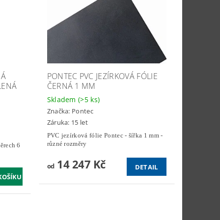
NÁ
PONTEC PVC JEZÍRKOVÁ FÓLIE
LENÁ
ČERNÁ 1 MM
Skladem
(>5 ks)
Značka:
Pontec
Záruka: 15 let
PVC jezírková fólie Pontec - šířka 1 mm -
různé rozměry
ěrech 6
14 247 Kč
od
DETAIL