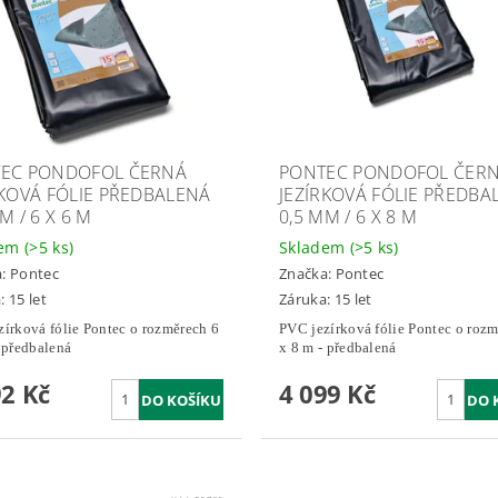
EC PONDOFOL ČERNÁ
PONTEC PONDOFOL ČER
RKOVÁ FÓLIE PŘEDBALENÁ
JEZÍRKOVÁ FÓLIE PŘEDBA
M / 6 X 6 M
0,5 MM / 6 X 8 M
dem
(>5 ks)
Skladem
(>5 ks)
a:
Pontec
Značka:
Pontec
: 15 let
Záruka: 15 let
zírková fólie Pontec o rozměrech 6
PVC jezírková fólie Pontec o rozm
 předbalená
x 8 m - předbalená
92 Kč
4 099 Kč