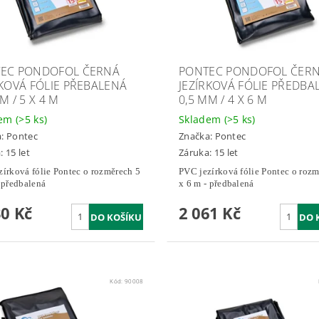
EC PONDOFOL ČERNÁ
PONTEC PONDOFOL ČER
RKOVÁ FÓLIE PŘEBALENÁ
JEZÍRKOVÁ FÓLIE PŘEDBA
M / 5 X 4 M
0,5 MM / 4 X 6 M
dem
(>5 ks)
Skladem
(>5 ks)
a:
Pontec
Značka:
Pontec
: 15 let
Záruka: 15 let
zírková fólie Pontec o rozměrech 5
PVC jezírková fólie Pontec o rozm
 předbalená
x 6 m - předbalená
30 Kč
2 061 Kč
Kód:
90008