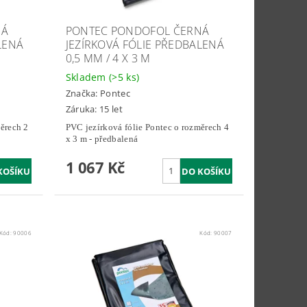
NÁ
PONTEC PONDOFOL ČERNÁ
LENÁ
JEZÍRKOVÁ FÓLIE PŘEDBALENÁ
0,5 MM / 4 X 3 M
Skladem
(>5 ks)
Značka:
Pontec
Záruka: 15 let
ěrech 2
PVC jezírková fólie Pontec o rozměrech 4
x 3 m - předbalená
1 067 Kč
Kód:
90006
Kód:
90007