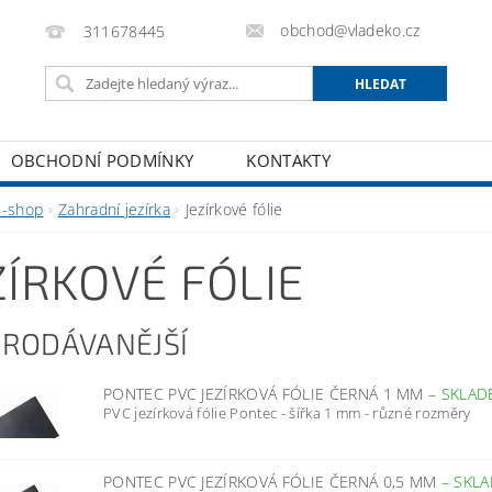
obchod@vladeko.cz
311678445
OBCHODNÍ PODMÍNKY
KONTAKTY
E-shop
Zahradní jezírka
Jezírkové fólie
ZÍRKOVÉ FÓLIE
PRODÁVANĚJŠÍ
PONTEC PVC JEZÍRKOVÁ FÓLIE ČERNÁ 1 MM
–
SKLAD
PVC jezírková fólie Pontec - šířka 1 mm - různé rozměry
PONTEC PVC JEZÍRKOVÁ FÓLIE ČERNÁ 0,5 MM
–
SKL