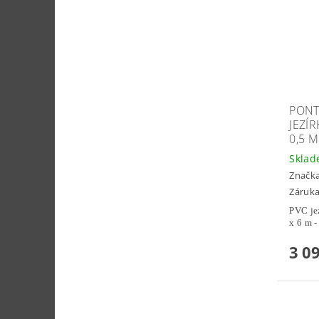
PONT
JEZÍ
0,5 M
Skla
Značk
Záruka
PVC je
x 6 m -
3 0