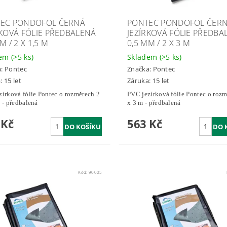
EC PONDOFOL ČERNÁ
PONTEC PONDOFOL ČER
RKOVÁ FÓLIE PŘEDBALENÁ
JEZÍRKOVÁ FÓLIE PŘEDBA
M / 2 X 1,5 M
0,5 MM / 2 X 3 M
dem
(>5 ks)
Skladem
(>5 ks)
a:
Pontec
Značka:
Pontec
: 15 let
Záruka: 15 let
zírková fólie Pontec o rozměrech 2
PVC jezírková fólie Pontec o rozm
 - předbalená
x 3 m - předbalená
 Kč
563 Kč
Kód:
90005