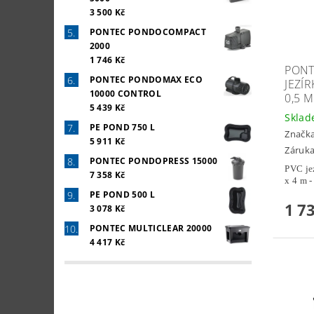
3 500 Kč
PONTEC PONDOCOMPACT
2000
1 746 Kč
PONT
PONTEC PONDOMAX ECO
JEZÍ
10000 CONTROL
0,5 M
5 439 Kč
Skla
PE POND 750 L
Značk
5 911 Kč
Záruka
PONTEC PONDOPRESS 15000
PVC je
7 358 Kč
x 4 m -
PE POND 500 L
1 7
3 078 Kč
PONTEC MULTICLEAR 20000
4 417 Kč