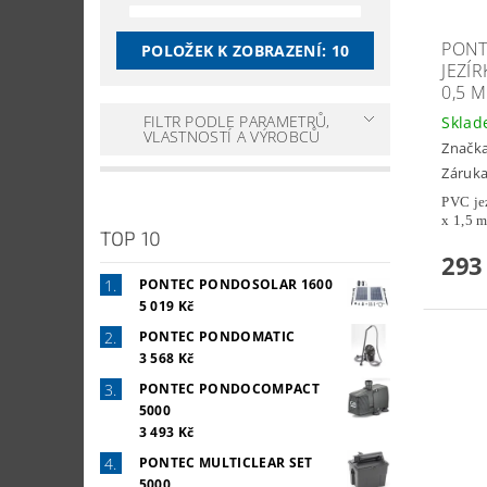
PONT
POLOŽEK K ZOBRAZENÍ:
10
JEZÍ
0,5 M
FILTR PODLE PARAMETRŮ,
Skla
VLASTNOSTÍ A VÝROBCŮ
Značk
Záruka
PVC je
x 1,5 m
TOP 10
293
PONTEC PONDOSOLAR 1600
5 019 Kč
PONTEC PONDOMATIC
3 568 Kč
PONTEC PONDOCOMPACT
5000
3 493 Kč
PONTEC MULTICLEAR SET
5000