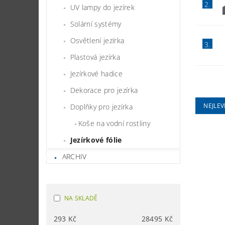
2.
UV lampy do jezírek
Solární systémy
Osvětlení jezírka
3.
Plastová jezírka
Jezírkové hadice
Dekorace pro jezírka
NEJLEV
Doplňky pro jezírka
Koše na vodní rostliny
Jezírkové fólie
ARCHIV
NA SKLADĚ
293
Kč
28495
Kč