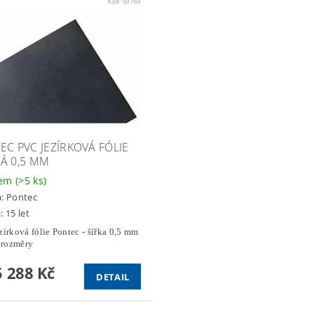
Kód:
50769
EC PVC JEZÍRKOVÁ FÓLIE
Á 0,5 MM
dem
(>5 ks)
a:
Pontec
: 15 let
írková fólie Pontec - šířka 0,5 mm
 rozměry
 288 Kč
DETAIL