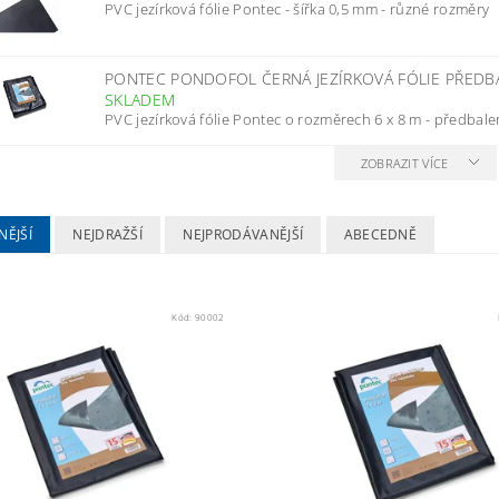
PVC jezírková fólie Pontec - šířka 0,5 mm - různé rozměry
PONTEC PONDOFOL ČERNÁ JEZÍRKOVÁ FÓLIE PŘEDBA
SKLADEM
PVC jezírková fólie Pontec o rozměrech 6 x 8 m - předbal
ZOBRAZIT VÍCE
NĚJŠÍ
NEJDRAŽŠÍ
NEJPRODÁVANĚJŠÍ
ABECEDNĚ
Kód:
90002