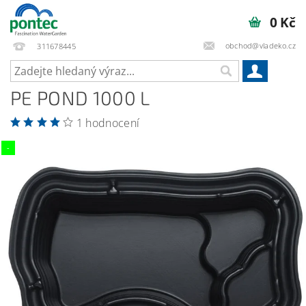
0 Kč
obchod@vladeko.cz
311678445
PE POND 1000 L
1 hodnocení
-