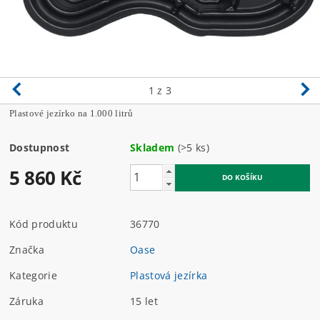
1
z 3
Plastové jezírko na 1.000 litrů
Dostupnost
Skladem
(>5 ks)
5 860 Kč
Kód produktu
36770
Značka
Oase
Kategorie
Plastová jezírka
Záruka
15 let