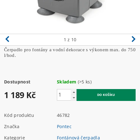
1
z 10
Čerpadlo pro fontány a vodní dekorace s výkonem max. do 750
l/hod.
Dostupnost
Skladem
(>5 ks)
1 189 Kč
Kód produktu
46782
Značka
Pontec
Kategorie
Fontánová čerpadla