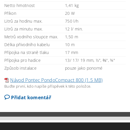
Netto hmotnost
1,41 kg
Příkon
20 W
Litrů za hodinu max.
750 l/h
Litrů za minutu max.
12 l/ min.
Metrů vodního sloupce max.
1,50 m
Délka přívodního kabelu
10 m
Přípojka na straně tlaku
17 mm
Přípojka pro hadice
13/ 17/ 19 mm, ½", ⅔", ¾"
Způsob instalace
pouze jako ponorné
Návod Pontec PondoCompact 800 (1.5 MB)
Buďte první, kdo napíše příspěvek k této položce.
Přidat komentář