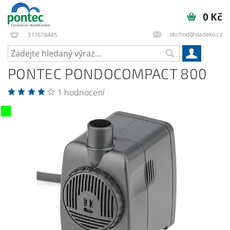
0 Kč
obchod@vladeko.cz
311678445
PONTEC PONDOCOMPACT 800
1 hodnocení
-