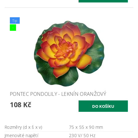
Tip
-
PONTEC PONDOLILY - LEKNÍN ORANŽOVÝ
108 Kč
Rozměry (d x š x v)
75 x 55 x 90 mm
Jmenovité napětí
230 V/ 50 Hz