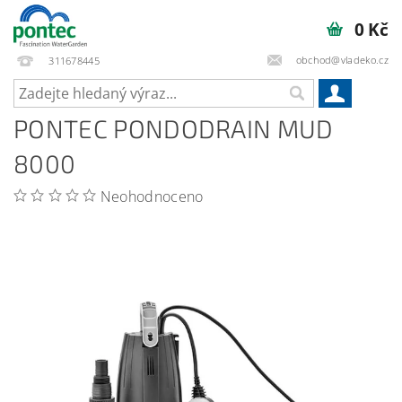
0 Kč
obchod@vladeko.cz
311678445
PONTEC PONDODRAIN MUD
8000
Neohodnoceno