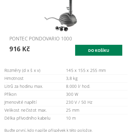
PONTEC PONDOVARIO 1000
916 Kč
Rozměry (d x š x v)
145 x 155 x 255 mm
Hmotnost
3,8 kg
Litrů za hodinu max.
8.000 l/ hod.
Příkon
300 W
Jmenovité napětí
230 V / 50 Hz
Velikost nečistot max.
25 mm
Délka přívodního kabelu
10 m
Buďte první, kdo napíše příspěvek k této položce.