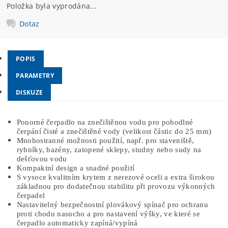
Položka byla vyprodána...
Dotaz
POPIS
PARAMETRY
DISKUZE
Ponorné čerpadlo na znečištěnou vodu pro pohodlné
čerpání čisté a znečištěné vody (velikost částic do 25 mm)
Mnohostranné možnosti použití, např. pro staveniště,
rybníky, bazény, zatopené sklepy, studny nebo sudy na
dešťovou vodu
Kompaktní design a snadné použití
S vysoce kvalitním krytem z nerezové oceli a extra širokou
základnou pro dodatečnou stabilitu při provozu výkonných
čerpadel
Nastavitelný bezpečnostní plovákový spínač pro ochranu
proti chodu nasucho a pro nastavení výšky, ve které se
čerpadlo automaticky zapíná/vypíná