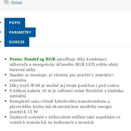
Dotaz
POPIS
PARAMETRY
DISKUZE
Pontec PondoFog RGB
umožňuje díky kombinaci
mlhovače a energeticky účinného RGB LED světla efekt
barevné mlhy
Snadno se instaluje, je vhodný pro použití v interiéru i
exteriéru
Díky krytí IP 68 je možné jej trvale používat i pod vodou
S délkou kabelu 10 m je zařízení velmi flexibilní z hlediska
umístění
Kompletní sada včetně kabelového transformátoru a
plaveckého kruhu má ekonomickou spotřebu energie
pouhých 13 W
Zajímavé scenérie s mlžovačem můžete také uspořádat ve
vodních instalacích na balkonech a terasách