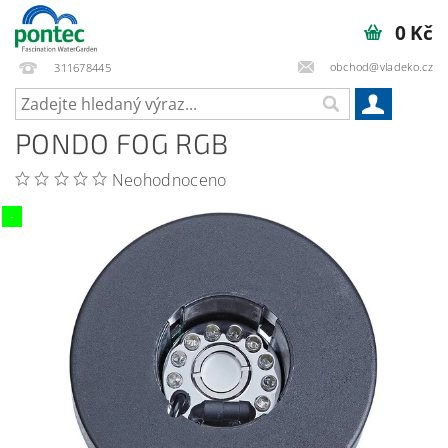
0 Kč
obchod@vladeko.cz
311678445
PONDO FOG RGB
Neohodnoceno
-