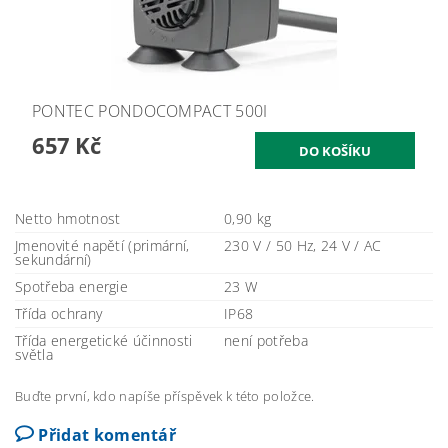
PONTEC PONDOCOMPACT 500I
657 Kč
Netto hmotnost
0,90 kg
Jmenovité napětí (primární,
230 V / 50 Hz, 24 V / AC
sekundární)
Spotřeba energie
23 W
Třída ochrany
IP68
Třída energetické účinnosti
není potřeba
světla
Buďte první, kdo napíše příspěvek k této položce.
Přidat komentář