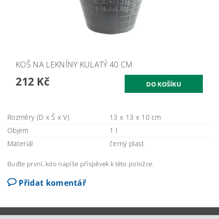
KOŠ NA LEKNÍNY KULATÝ 40 CM
212 Kč
Rozměry (D x Š x V)
13 x 13 x 10 cm
Objem
1 l
Materiál
černý plast
Buďte první, kdo napíše příspěvek k této položce.
Přidat komentář