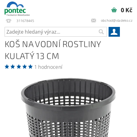
0 Kč
obchod@vladeko.cz
311678445
KOŠ NA VODNÍ ROSTLINY
KULATÝ 13 CM
1 hodnocení