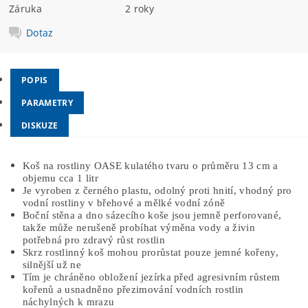
Záruka
2 roky
Dotaz
POPIS
PARAMETRY
DISKUZE
Koš na rostliny OASE kulatého tvaru o průměru 13 cm a
objemu cca 1 litr
Je vyroben z černého plastu, odolný proti hnití, vhodný pro
vodní rostliny v břehové a mělké vodní zóně
Boční stěna a dno sázecího koše jsou jemně perforované,
takže může nerušeně probíhat výměna vody a živin
potřebná pro zdravý růst rostlin
Skrz rostlinný koš mohou prorůstat pouze jemné kořeny,
silnější už ne
Tím je chráněno obložení jezírka před agresivním růstem
kořenů a usnadněno přezimování vodních rostlin
náchylných k mrazu