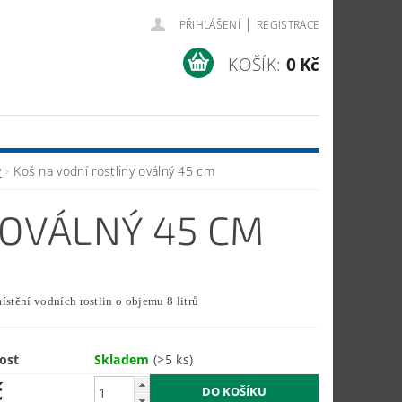
|
PŘIHLÁŠENÍ
REGISTRACE
KOŠÍK:
0 Kč
y
Koš na vodní rostliny oválný 45 cm
 OVÁLNÝ 45 CM
ístění vodních rostlin o objemu 8 litrů
ost
Skladem
(>5 ks)
č