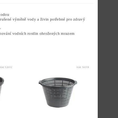
 vodou
nerušené výměně vody a živin potřebné pro zdravý
y
zimování vodních rostlin ohrožených mrazem
Kód:
52632
Kód:
54318