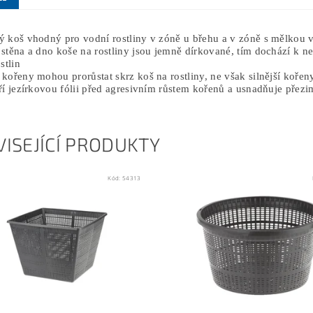
ý koš vhodný pro vodní rostliny v zóně u břehu a v zóně s mělkou
stěna a dno koše na rostliny jsou jemně dírkované, tím dochází k 
stlin
kořeny mohou prorůstat skrz koš na rostliny, ne však silnější kořen
tří jezírkovou fólii před agresivním růstem kořenů a usnadňuje pře
ISEJÍCÍ PRODUKTY
Kód:
54313