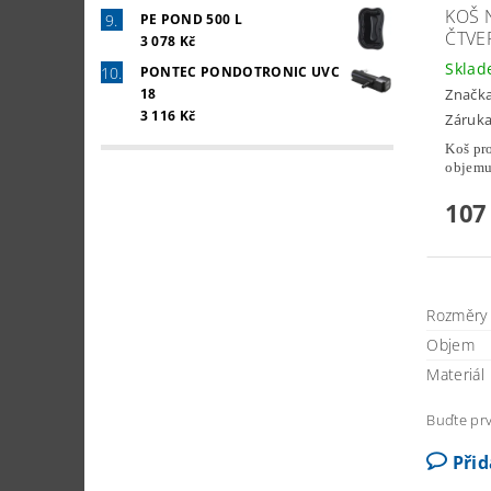
KOŠ 
PE POND 500 L
ČTVE
3 078 Kč
Skla
PONTEC PONDOTRONIC UVC
18
Značk
3 116 Kč
Záruka
Koš pro
objemu 
107
Rozměry (
Objem
Materiál
Buďte prv
Při