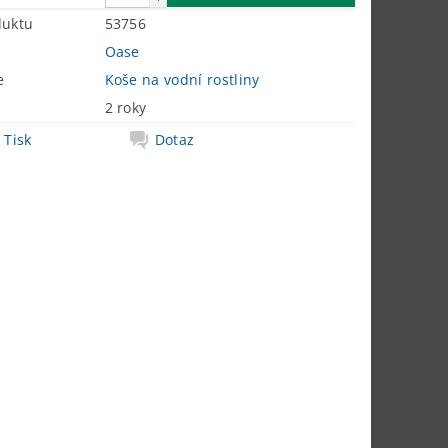
duktu
53756
Oase
e
Koše na vodní rostliny
2 roky
Tisk
Dotaz