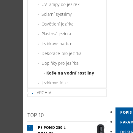
UV lampy do jezírek
Solární systémy
Osvětlení jezírka
Plastová jezírka
Jezírkové hadice
Dekorace pro jezírka
Doplňky pro jezírka
Koše na vodní rostliny
Jezírkové fólie
ARCHIV
POPIS
TOP 10
PARAM
PE POND 250 L
DISKU