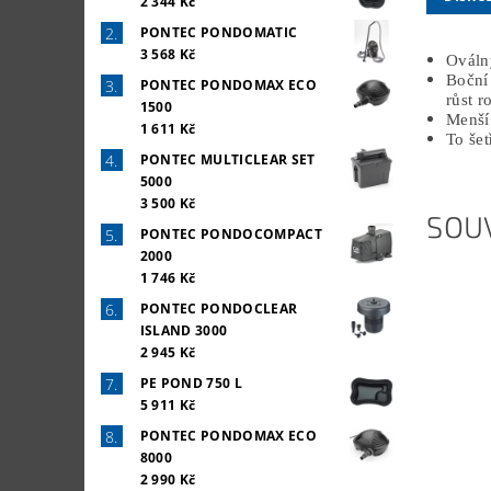
2 344 Kč
PONTEC PONDOMATIC
3 568 Kč
Ováln
Boční 
PONTEC PONDOMAX ECO
růst ro
1500
Menší 
1 611 Kč
To še
PONTEC MULTICLEAR SET
5000
3 500 Kč
SOUV
PONTEC PONDOCOMPACT
2000
1 746 Kč
PONTEC PONDOCLEAR
ISLAND 3000
2 945 Kč
PE POND 750 L
5 911 Kč
PONTEC PONDOMAX ECO
8000
2 990 Kč