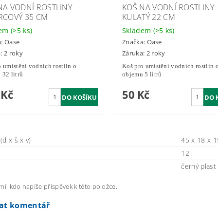
NA VODNÍ ROSTLINY
KOŠ NA VODNÍ ROSTLINY
RCOVÝ 35 CM
KULATÝ 22 CM
dem
(>5 ks)
Skladem
(>5 ks)
a:
Oase
Značka:
Oase
: 2 roky
Záruka: 2 roky
 umístění vodních rostlin o
Koš pro umístění vodních rostlin 
32 litrů
objemu 5 litrů
 Kč
50 Kč
d x š x v)
45 x 18 x 
12 l
černý plast
ní, kdo napíše příspěvek k této položce.
dat komentář