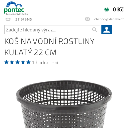
0 Kč
obchod@vladeko.cz
311678445
KOŠ NA VODNÍ ROSTLINY
KULATÝ 22 CM
1 hodnocení