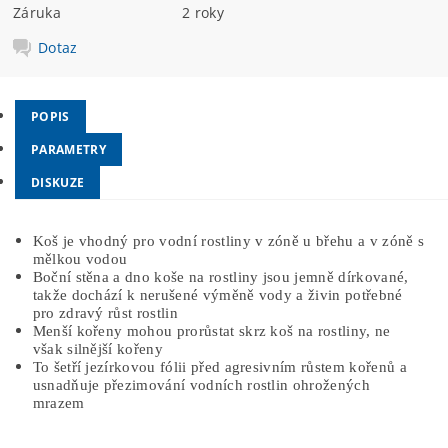
Záruka
2 roky
Dotaz
POPIS
PARAMETRY
DISKUZE
Koš je vhodný pro vodní rostliny v zóně u břehu a v zóně s
mělkou vodou
Boční stěna a dno koše na rostliny jsou jemně dírkované,
takže dochází k nerušené výměně vody a živin potřebné
pro zdravý růst rostlin
Menší kořeny mohou prorůstat skrz koš na rostliny, ne
však silnější kořeny
To šetří jezírkovou fólii před agresivním růstem kořenů a
usnadňuje přezimování vodních rostlin ohrožených
mrazem