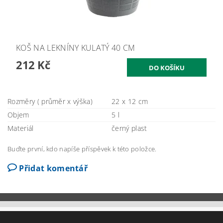
KOŠ NA LEKNÍNY KULATÝ 40 CM
212 Kč
Rozměry ( průměr x výška)
22 x 12 cm
Objem
5 l
Materiál
černý plast
Buďte první, kdo napíše příspěvek k této položce.
Přidat komentář