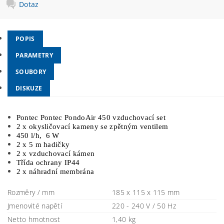
Dotaz
POPIS
PARAMETRY
SOUBORY
DISKUZE
Pontec Pontec PondoAir 450 vzduchovací set
2 x okysličovací kameny se zpětným ventilem
450 l/h, 6 W
2 x 5 m hadičky
2 x vzduchovací kámen
Třída ochrany IP44
2 x náhradní membrána
Rozměry / mm
185 x 115 x 115 mm
Jmenovité napětí
220 - 240 V / 50 Hz
Netto hmotnost
1,40 kg