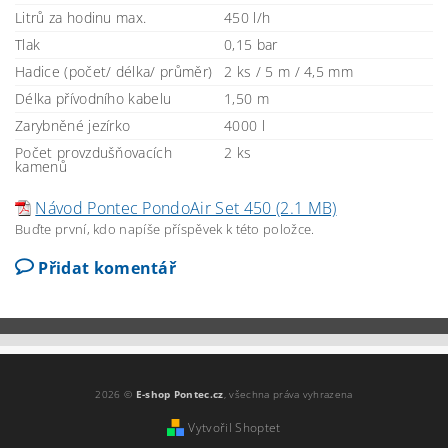
Litrů za hodinu max.
450 l/h
Tlak
0,15 bar
Hadice (počet/ délka/ průměr)
2 ks / 5 m / 4,5 mm
Délka přívodního kabelu
1,50 m
Zarybněné jezírko
4000 l
Počet provzdušňovacích
2 ks
kamenů
Návod Pontec PondoAir Set 450 (2.1 MB)
Buďte první, kdo napíše příspěvek k této položce.
Přidat komentář
2026 ©
E-shop Pontec.cz
, všechna práva vyhrazena
Vytvořil Shoptet