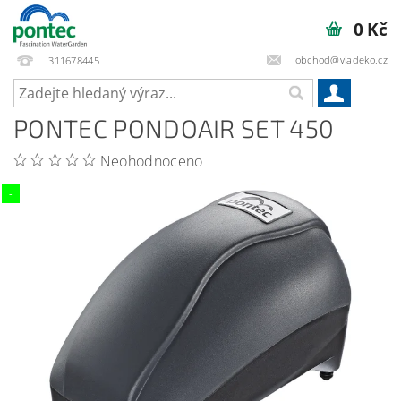
0 Kč
obchod@vladeko.cz
311678445
PONTEC PONDOAIR SET 450
Neohodnoceno
-